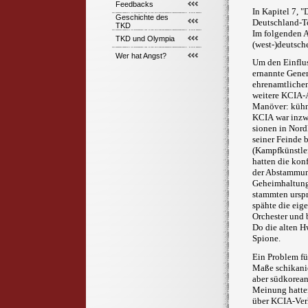
Feedbacks
In
Kapitel
7, "
Geschichte des
Deutschland-T
TKD
Im folgenden A
TKD und Olympia
(west-)deutsc
Wer hat Angst?
Um den Einflus
ernann­te Gene
ehrenamtlichen
weitere KCIA-Ag
Manöver: kühn,
KCIA
war inzw
sionen in Nord
seiner Feinde 
(Kampfkünstler
hatten die kon
der Abstammun
Geheimhaltung 
stammten urspr
spähte die eige
Orchester und 
Do die alten 
Spione.
Ein Problem fü
Maße schi­ka­n
aber südkoreani
Meinung hatten
über KCIA-Verh