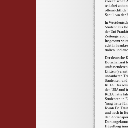
koreanischen A
te dabei an­han
offensichtlich
Seoul
, wo der
In Westdeutsc
Student aus He
der Uni Frankf
Zeitungsreport
Insgesamt wurd
acht in Frankr
tralien
und auc
Der deutsche 
Botschafts­rat 
umfassenderen 
Dritten
(verant
unsauberen Tric
Studenten und 
KCIA
. Das war
den USA und in
KCIA
hatte fa
Studenten in E
Yang
hatte fün
Kwon Do-Train
und nach in Eur
den Abtranspor
Dort an­gekom
Hügelberg inmit