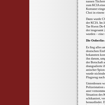
nassen Tüchern
zum KCIA eine 
Koreaner einge
Choi in einem
Dann wurde Choi
der KCIA
. Im 
Tae Kwon Do-Pi
der insgesamt 
wurden – eine 
Die Ostberlin-
Es fing alles 
deutschen Einh
bekannten kore
ihn darum, umg
der Botschaft 
drang­sa­lierte
anischer Spion
wurde nichtsd
Flugzeug nach
Unterdessen wa
Polizeistation
aner vernommen 
Situation des 
schikaniert, ve
herausfindet. D